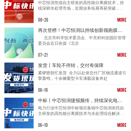
中芯恒润凭借自主研发的高性能分离膜技术，持
续深耕水处理市场，近期业务拓展再获突破，连
续中标两个重大项
08-26
MORE
再次登榜！中芯恒润以持续创新领跑膜技术赛道
北京市科学技术委员会、中关村科技园区管理
委员会近日依据《北京
07-21
MORE
发货丨车轮不停转，交付有保障
紧锣密鼓忙发货 全力以赴保交付厂区物流通道引
擎轰鸣，十余辆重型卡车满载设备奔赴
06-18
MORE
中标丨中芯恒润捷报频传，持续深化电力水处理市场
电力行业中芯恒润中标项目集锦中芯恒润依托自
主研发的高性能分离膜技术与水处理综合解决方
案能力，持续深化
06-10
MORE