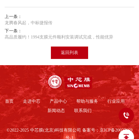
上一条：
龙腾春风起，中标捷报传
下一条：
高品质履约！1994支膜元件顺利安装调试完成，性能优异
返回列表
首页
走进中芯
产品中心
帮助与服务
行业应用
新闻动态
联系我们
©2022-2025 中芯膜(北京)科技有限公司 备案号：
京ICP备20027669
号-1