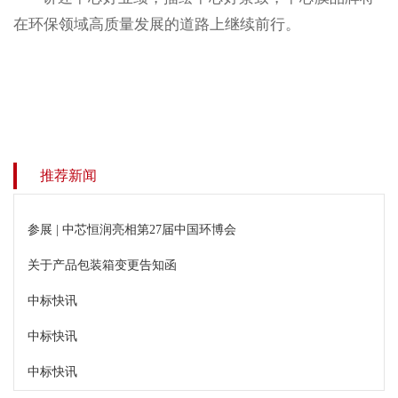
在环保领域
高质量
发展的道路上继续前行
。
推荐新闻
参展 | 中芯恒润亮相第27届中国环博会
关于产品包装箱变更告知函
中标快讯
中标快讯
中标快讯